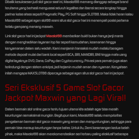
Dibalik kesuksesan judi slot gacor saat ini, Maxslot88 memang dianggap sebagai brand
terutama yang berhasil menguasai seluruh legalitas dan lisensi secara lengkap hingga
partner kelas atass seperti Pragmatic Play, PG Soft hingga SLOT88. Maka tidak heran kalau
Maxslot88 sebagai agen slot88 resmi situs slot gacor hari ini menempati posisi pertama
terlalu gampang menang maxwin.
Link slot gacor hari ini jackpot
Maxslot88
memberikan bukti bukan hanya janji manis
dengan menghadirkan layanan top tier seperti kemudahan, keamanan hingga
kenyamanan dalam satu wadah. Kami menjamin transaksi mudah melalui beragam
metode deposit mulai dari bank local seperti BCA, BRI, MANDIRI, BNI hingga mata uang
digital layaknya OVO, Dana, GoPay dan Cryptocurrency. Privasi para pemain juga akan
terlindungi dengan sistem enkripsi, jadi terjamin mudah aman dan nyaman. Kenyataan
inilah mengapa MAXSLOT88 dipercaya sebagai agen situs slot gacor hari ini jackpot.
Seri Eksklusif 5 Game Slot Gacor
Jackpot Maxwin yang Lagi Viral!
Dalam bermain slot online gacor tentu tujuan utama kita adalah agar bisa meraih
keuntungan semaksimal mungkin. Begitupun kami, Maxslot88 selalu memprioritas
pengalaman bermain slot gacor maxwin yang aman dan menguntungkan, sehingga para
pemain bisa meraup keuntungan tanpa batas. Untuk itu, Demi kesenangan kedua belah
pihak, maka Maxslot88 akan merekomendasikan seri terbaru paling eksklusif beberapa