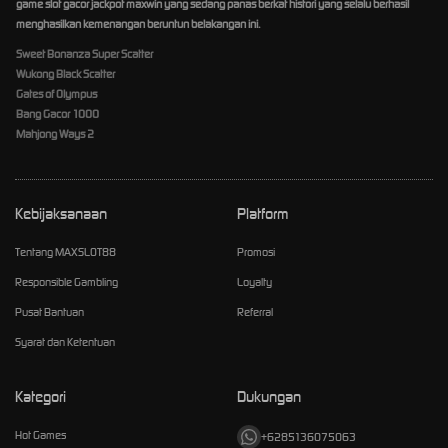
game slot gacor jackpot maxwin yang sedang panas berkat histori yang selalu berhasil
menghasilkan kemenangan beruntun belakangan ini.
Sweet Bonanza Super Scatter
Wukong Black Scatter
Gates of Olympus
Bang Gacor 1000
Mahjong Ways 2
Kebijaksanaan
Platform
Tentang MAXSLOT88
Promosi
Responsible Gambling
Loyalty
Pusat Bantuan
Referral
Syarat dan Ketentuan
Kategori
Dukungan
Hot Games
+6285136075063