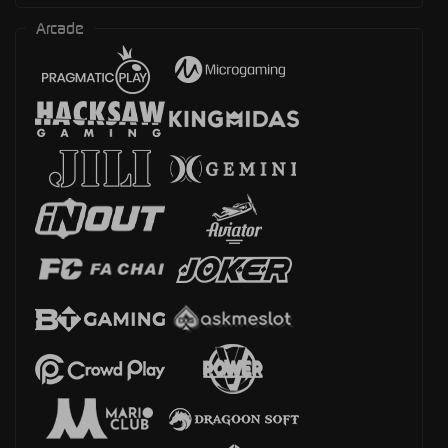
Arcade