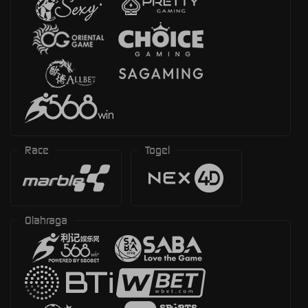
Race
Togel
Olahraga