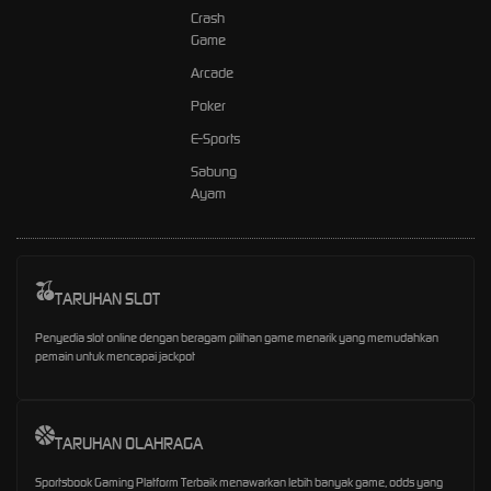
Crash
Game
Arcade
Poker
E-Sports
Sabung
Ayam
TARUHAN SLOT
Penyedia slot online dengan beragam pilihan game menarik yang memudahkan
pemain untuk mencapai jackpot
TARUHAN OLAHRAGA
Sportsbook Gaming Platform Terbaik menawarkan lebih banyak game, odds yang