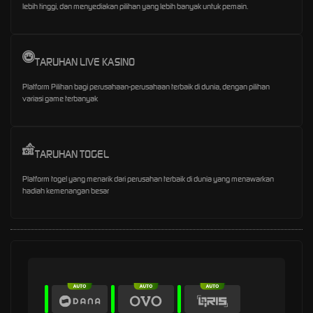
lebih tinggi, dan menyediakan pilihan yang lebih banyak untuk pemain.
TARUHAN LIVE KASINO
Platform Pilihan bagi perusahaan-perusahaan terbaik di dunia, dengan pilihan
variasi game terbanyak
TARUHAN TOGEL
Platform togel yang menarik dari perusahan terbaik di dunia yang menawarkan
hadiah kemenangan besar