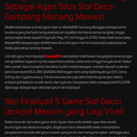
Sebagai Agen Situs Slot Gacor
Gampang Menang Maxwin
Dibalik kesuksesan judi slot gacor saat ini, Maxslot88 memang dianggap sebagai brand
terutama yang berhasil menguasai seluruh legalitas dan lisensi secara lengkap hingga
partner kelas atass seperti Pragmatic Play, PG Soft hingga SLOT88. Maka tidak heran kalau
Maxslot88 sebagai agen slot88 resmi situs slot gacor hari ini menempati posisi pertama
terlalu gampang menang maxwin.
Link slot gacor hari ini jackpot
Maxslot88
memberikan bukti bukan hanya janji manis dengan
menghadirkan layanan top tier seperti kemudahan, keamanan hingga kenyamanan dalam
satu wadah. Kami menjamin transaksi mudah melalui beragam metode deposit mulai dari
bank local seperti BCA, BRI, MANDIRI, BNI hingga mata uang digital layaknya OVO, Dana,
GoPay dan Cryptocurrency. Privasi para pemain juga akan terlindungi dengan sistem
enkripsi, jadi terjamin mudah aman dan nyaman. Kenyataan inilah mengapa MAXSLOT88
dipercaya sebagai agen situs slot gacor hari ini jackpot.
Seri Eksklusif 5 Game Slot Gacor
Jackpot Maxwin yang Lagi Viral!
Dalam bermain slot online gacor tentu tujuan utama kita adalah agar bisa meraih
keuntungan semaksimal mungkin. Begitupun kami, Maxslot88 selalu memprioritas
pengalaman bermain slot gacor maxwin yang aman dan menguntungkan, sehingga para