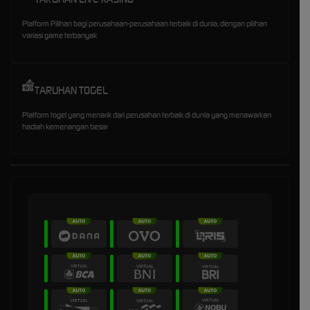
Platform Pilihan bagi perusahaan-perusahaan terbaik di dunia, dengan pilihan
variasi game terbanyak
TARUHAN TOGEL
Platform togel yang menarik dari perusahan terbaik di dunia yang menawarkan
hadiah kemenangan besar