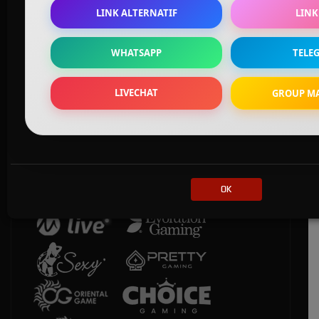
LINK ALTERNATIF
LINK
WHATSAPP
TELE
LIVECHAT
GROUP M
Live Casino
OK