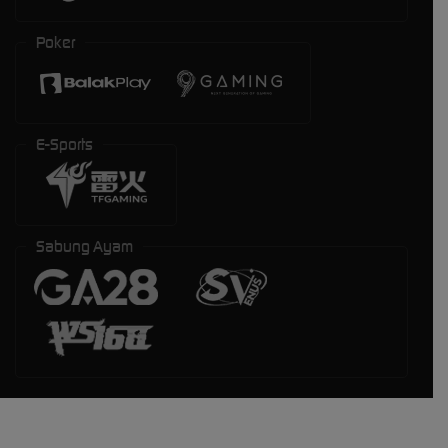
Poker
E-Sports
Sabung Ayam