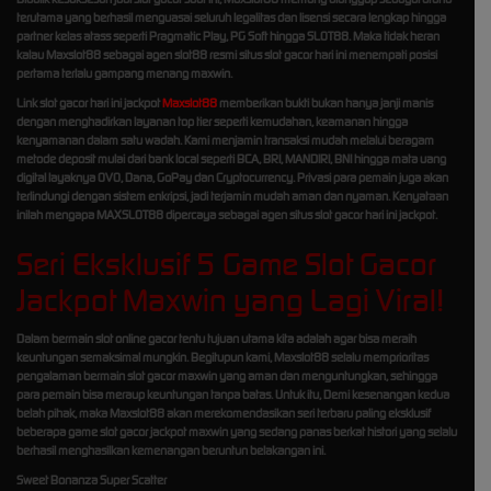
terutama yang berhasil menguasai seluruh legalitas dan lisensi secara lengkap hingga
partner kelas atass seperti Pragmatic Play, PG Soft hingga SLOT88. Maka tidak heran
kalau Maxslot88 sebagai agen slot88 resmi situs slot gacor hari ini menempati posisi
pertama terlalu gampang menang maxwin.
Link slot gacor hari ini jackpot
Maxslot88
memberikan bukti bukan hanya janji manis
dengan menghadirkan layanan top tier seperti kemudahan, keamanan hingga
kenyamanan dalam satu wadah. Kami menjamin transaksi mudah melalui beragam
metode deposit mulai dari bank local seperti BCA, BRI, MANDIRI, BNI hingga mata uang
digital layaknya OVO, Dana, GoPay dan Cryptocurrency. Privasi para pemain juga akan
terlindungi dengan sistem enkripsi, jadi terjamin mudah aman dan nyaman. Kenyataan
inilah mengapa MAXSLOT88 dipercaya sebagai agen situs slot gacor hari ini jackpot.
Seri Eksklusif 5 Game Slot Gacor
Jackpot Maxwin yang Lagi Viral!
Dalam bermain slot online gacor tentu tujuan utama kita adalah agar bisa meraih
keuntungan semaksimal mungkin. Begitupun kami, Maxslot88 selalu memprioritas
pengalaman bermain slot gacor maxwin yang aman dan menguntungkan, sehingga
para pemain bisa meraup keuntungan tanpa batas. Untuk itu, Demi kesenangan kedua
belah pihak, maka Maxslot88 akan merekomendasikan seri terbaru paling eksklusif
beberapa game slot gacor jackpot maxwin yang sedang panas berkat histori yang selalu
berhasil menghasilkan kemenangan beruntun belakangan ini.
Sweet Bonanza Super Scatter