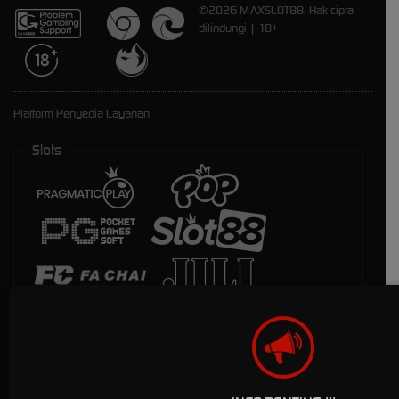
©2026 MAXSLOT88. Hak cipta
dilindungi | 18+
Platform Penyedia Layanan
Slots