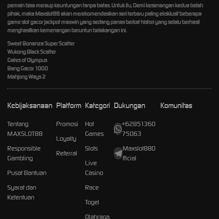
pemain bisa meraup keuntungan tanpa batas. Untuk itu, Demi kesenangan kedua belah
pihak, maka Maxslot88 akan merekomendasikan seri terbaru paling eksklusif beberapa
game slot gacor jackpot maxwin yang sedang panas berkat histori yang selalu berhasil
menghasilkan kemenangan beruntun belakangan ini.
Sweet Bonanza Super Scatter
Wukong Black Scatter
Gates of Olympus
Bang Gacor 1000
Mahjong Ways 2
Kebijaksanaan
Platform
Kategori
Dukungan
Komunitas
Tentang
Promosi
Hot
+62851360
MAXSLOT88
Games
75063
Loyalty
Responsible
Slots
Maxslot88O
Referral
Gambling
fficial
Live
Pusat Bantuan
Casino
Syarat dan
Race
Ketentuan
Togel
Olahraga