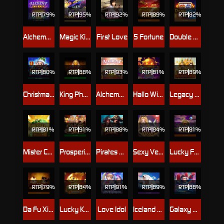
RTP
79%
RTP
95%
RTP
92%
RTP
89%
RTP
82%
Alchemy Quest Level Up
Magic Kitty
First Love
5 Fortune
Double Flame
RTP
80%
RTP
88%
RTP
93%
RTP
81%
RTP
89%
Christmas Miracles
King Pharaoh
Alchemy Quest Jackpot
Hallo Win Party
Legacy of Ramakien
RTP
81%
RTP
91%
RTP
88%
RTP
84%
RTP
81%
Mister Cashmore
Prosperity Gods
Pirates Gold Rush
Sexy Vegas
Lucky Feng Shui
RTP
79%
RTP
84%
RTP
91%
RTP
89%
RTP
88%
Da Fu Xiao Fu
Lucky Koi Exclusive
Love Idol
Iceland SA
Galaxy Guardian