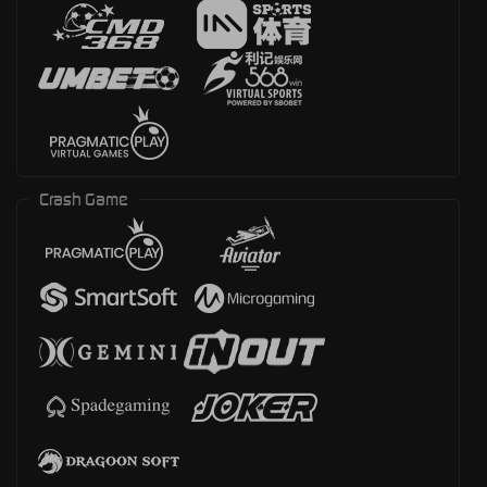
Crash Game