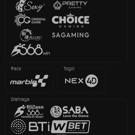
Race
Togel
Olahraga