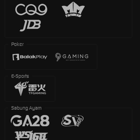
Poker
E-Sports
Sabung Ayam