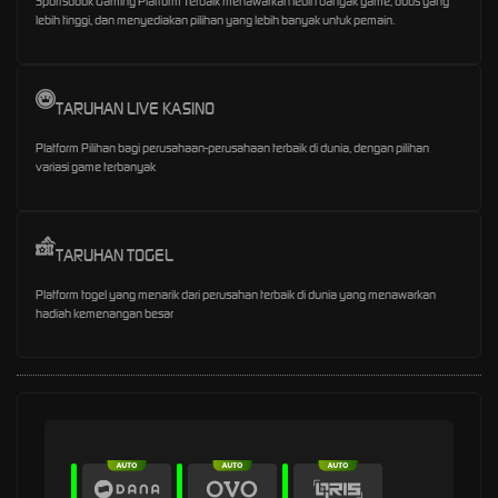
Sportsbook Gaming Platform Terbaik menawarkan lebih banyak game, odds yang
lebih tinggi, dan menyediakan pilihan yang lebih banyak untuk pemain.
TARUHAN LIVE KASINO
Platform Pilihan bagi perusahaan-perusahaan terbaik di dunia, dengan pilihan
variasi game terbanyak
TARUHAN TOGEL
Platform togel yang menarik dari perusahan terbaik di dunia yang menawarkan
hadiah kemenangan besar