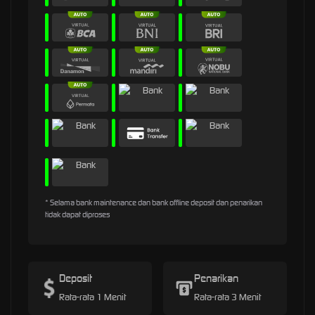
* Selama bank maintenance dan bank offline deposit dan penarikan
tidak dapat diproses
Deposit
Penarikan
Rata-rata 1 Menit
Rata-rata 3 Menit