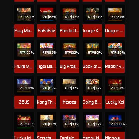
RTP
89%
RTP
86%
RTP
92%
RTP
90%
RTP
81%
Fury Max Lucky Road
FaFaFa2
Panda Opera
Jungle King
Dragon Gold SA
RTP
83%
RTP
95%
RTP
86%
RTP
93%
RTP
90%
Fruits Mania
Tiger Dance
Big Prosperity
Book of Myth
Rabbit Riches
RTP
81%
RTP
81%
RTP
92%
RTP
85%
RTP
91%
ZEUS
Kong The Striker
Heroes
Going Bananas Inc
Lucky Koi
RTP
92%
RTP
80%
RTP
80%
RTP
95%
RTP
88%
Lucky Meow
Secrets of Anubis
Captain Golds Fortune
Happy Neko
Highway Fortune