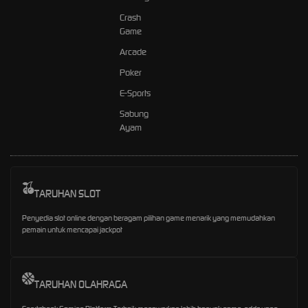
Crash
Game
Arcade
Poker
E-Sports
Sabung
Ayam
TARUHAN SLOT
Penyedia slot online dengan beragam pilihan game menarik yang memudahkan
pemain untuk mencapai jackpot
TARUHAN OLAHRAGA