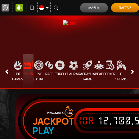
MASUK
DAFTAR
HOT
SLOTS
LIVE
RACE
TOGEL
OLAHRAGA
CRASH
ARCADE
POKER
E-
SABUN
GAMES
CASINO
GAME
SPORTS
AYAM
IDR
12,700,
JACKPOT
PLAY