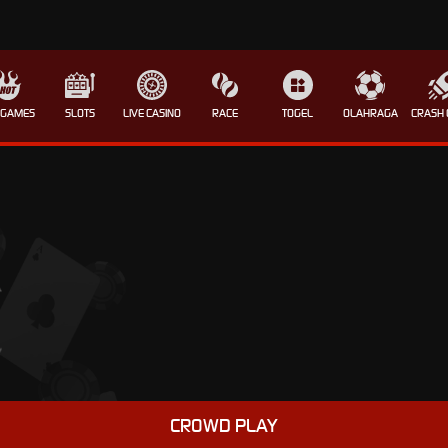
 GAMES
SLOTS
LIVE CASINO
RACE
TOGEL
OLAHRAGA
CRASH
CROWD PLAY