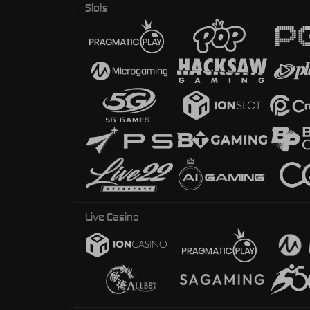
Slots
Live Casino