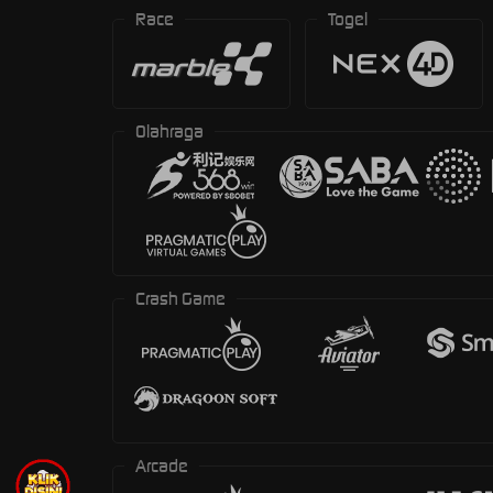
Race
Togel
Olahraga
Crash Game
Arcade