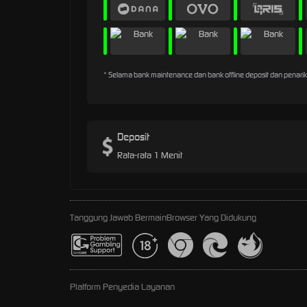
* Selama bank maintenance dan bank offline deposit dan penarik
Deposit
Rata-rata 1 Menit
Tanggung Jawab Bermain
Browser Yang Didukung
Platform Penyedia Layanan