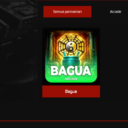
Semua permainan
Arcade
Bagua