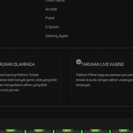
Crash Game
Arcade
Poker
E-Sports
Sabung Ayam
RUHAN OLAHRAGA
TARUHAN LIVE KASINO
ook Gaming Platform Terbaik
Platform Pilihan bagi perusahaan-perusa
kan lebih banyak game, odds yang lebih
terbaik di dunia, dengan pilihan variasi g
 dan menyediakan pilihan yang lebih
terbanyak
untuk pemain.