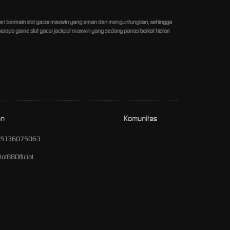
laman bermain slot gacor maxwin yang aman dan menguntungkan, sehingga
erapa game slot gacor jackpot maxwin yang sedang panas berkat histori
an
Komunitas
85136075063
ot88Official