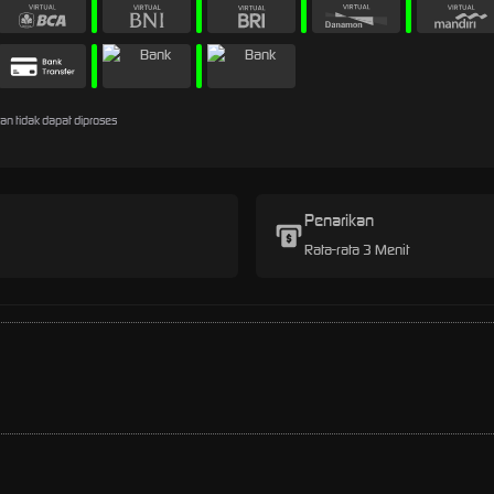
an tidak dapat diproses
Penarikan
Rata-rata 3 Menit