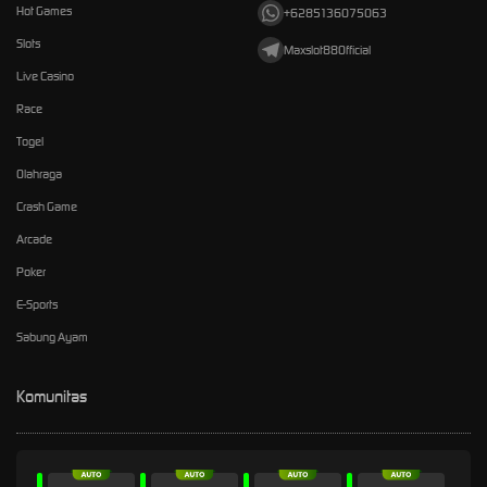
Hot Games
+6285136075063
Slots
Maxslot88Official
Live Casino
Race
Togel
Olahraga
Crash Game
Arcade
Poker
E-Sports
Sabung Ayam
Komunitas