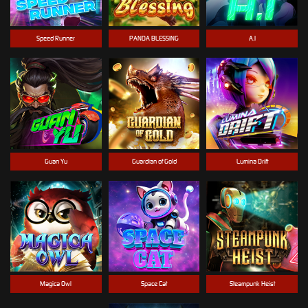
Speed Runner
PANDA BLESSING
A.I
Guan Yu
Guardian of Gold
Lumina Drift
Magica Owl
Space Cat
Steampunk Heist