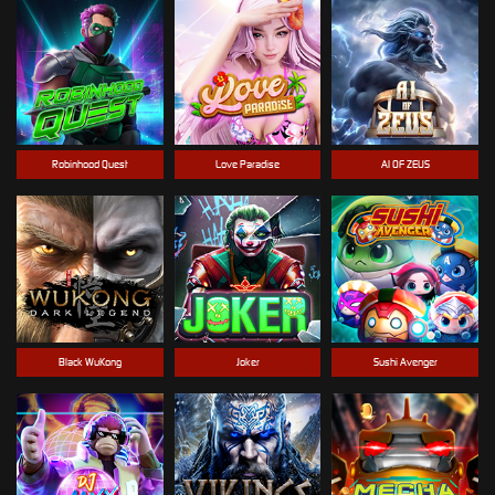
Robinhood Quest
Love Paradise
AI OF ZEUS
Black WuKong
Joker
Sushi Avenger