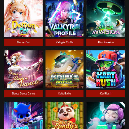
Demon Fox
Valkyrie Profile
Alien Invasion
Dance Dance Dance
Kaiju Battle
Kart Rush