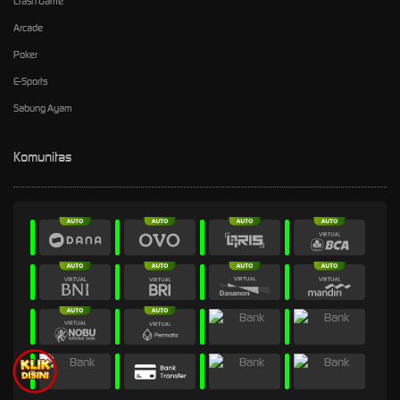
Crash Game
Arcade
Poker
E-Sports
Sabung Ayam
Komunitas