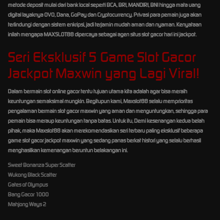
metode deposit mulai dari bank local seperti BCA, BRI, MANDIRI, BNI hingga mata uang
digital layaknya OVO, Dana, GoPay dan Cryptocurrency. Privasi para pemain juga akan
terlindungi dengan sistem enkripsi, jadi terjamin mudah aman dan nyaman. Kenyataan
inilah mengapa MAXSLOT88 dipercaya sebagai agen situs slot gacor hari ini jackpot.
Seri Eksklusif 5 Game Slot Gacor
Jackpot Maxwin yang Lagi Viral!
Dalam bermain slot online gacor tentu tujuan utama kita adalah agar bisa meraih
keuntungan semaksimal mungkin. Begitupun kami, Maxslot88 selalu memprioritas
pengalaman bermain slot gacor maxwin yang aman dan menguntungkan, sehingga para
pemain bisa meraup keuntungan tanpa batas. Untuk itu, Demi kesenangan kedua belah
pihak, maka Maxslot88 akan merekomendasikan seri terbaru paling eksklusif beberapa
game slot gacor jackpot maxwin yang sedang panas berkat histori yang selalu berhasil
menghasilkan kemenangan beruntun belakangan ini.
Sweet Bonanza Super Scatter
Wukong Black Scatter
Gates of Olympus
Bang Gacor 1000
Mahjong Ways 2