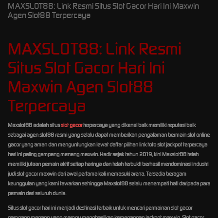
MAXSLOT88: Link Resmi Situs Slot Gacor Hari Ini Maxwin
Agen Slot88 Terpercaya
MAXSLOT88: Link Resmi
Situs Slot Gacor Hari Ini
Maxwin Agen Slot88
Terpercaya
Maxslot88 adalah situs
slot gacor
terpercaya yang dikenal baik memiliki reputasi baik
sebagai agen slot88 resmi yang selalu dapat memberikan pengalaman bermain slot online
gacor yang aman dan menguntungkan lewat daftar pilihan link toto slot jackpot terpercaya
hari ini paling gampang menang maxwin. Hadir sejak tahun 2019, kini Maxslot88 telah
memiliki jutaan pemain aktif setiap harinya dan telah terbukti berhasil mendominasi industri
judi slot gacor maxwin dari awal pertama kali memasuki arena. Tersedia beragam
keunggulan yang kami tawarkan sehingga Maxslot88 selalu menempati hati daripada para
pemain dari seluruh dunia.
Situs slot gacor hari ini menjadi destinasi terbaik untuk mencari permainan slot gacor
gampang menang yang mampu menghasilkan kemenangan jackpot maxwin. Slot gacor