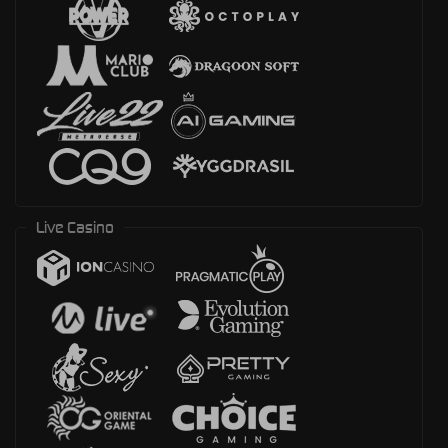
Live Casino