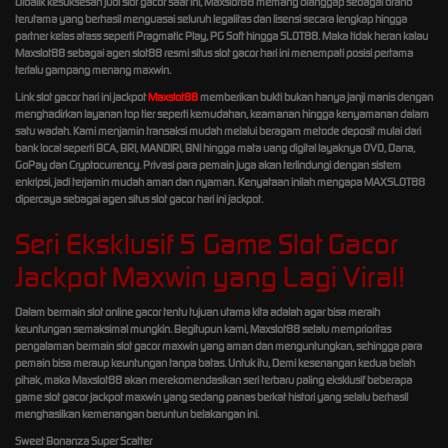
Dibalik kesuksesan judi slot gacor saat ini, Maxslot88 memang dianggap sebagai brand
terutama yang berhasil menguasai seluruh legalitas dan lisensi secara lengkap hingga
partner kelas atass seperti Pragmatic Play, PG Soft hingga SLOT88. Maka tidak heran kalau
Maxslot88 sebagai agen slot88 resmi situs slot gacor hari ini menempati posisi pertama
terlalu gampang menang maxwin.
Link slot gacor hari ini jackpot
Maxslot88
memberikan bukti bukan hanya janji manis dengan
menghadirkan layanan top tier seperti kemudahan, keamanan hingga kenyamanan dalam
satu wadah. Kami menjamin transaksi mudah melalui beragam metode deposit mulai dari
bank local seperti BCA, BRI, MANDIRI, BNI hingga mata uang digital layaknya OVO, Dana,
GoPay dan Cryptocurrency. Privasi para pemain juga akan terlindungi dengan sistem
enkripsi, jadi terjamin mudah aman dan nyaman. Kenyataan inilah mengapa MAXSLOT88
dipercaya sebagai agen situs slot gacor hari ini jackpot.
Seri Eksklusif 5 Game Slot Gacor
Jackpot Maxwin yang Lagi Viral!
Dalam bermain slot online gacor tentu tujuan utama kita adalah agar bisa meraih
keuntungan semaksimal mungkin. Begitupun kami, Maxslot88 selalu memprioritas
pengalaman bermain slot gacor maxwin yang aman dan menguntungkan, sehingga para
pemain bisa meraup keuntungan tanpa batas. Untuk itu, Demi kesenangan kedua belah
pihak, maka Maxslot88 akan merekomendasikan seri terbaru paling eksklusif beberapa
game slot gacor jackpot maxwin yang sedang panas berkat histori yang selalu berhasil
menghasilkan kemenangan beruntun belakangan ini.
Sweet Bonanza Super Scatter