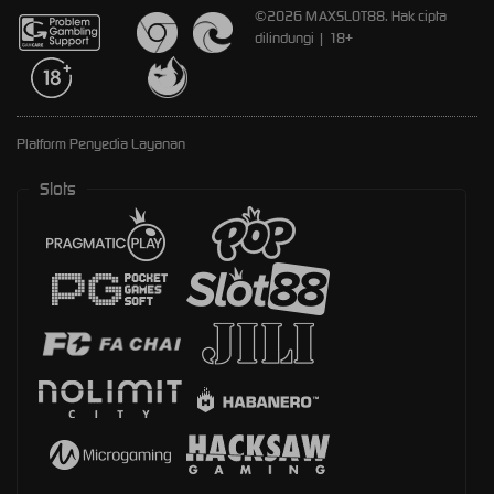
©2026 MAXSLOT88. Hak cipta
dilindungi | 18+
Platform Penyedia Layanan
Slots