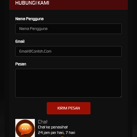
HUBUNGI KAMI
Nama Pengguna
Email
Pesan
Chat
Chat ke penasihat
24 jam per hari, 7 hari