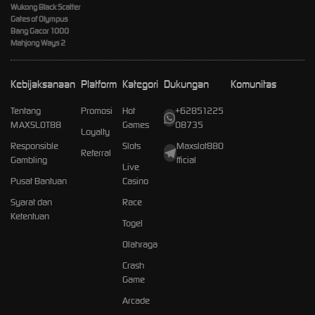
Wukong Black Scatter
Gates of Olympus
Bang Gacor 1000
Mahjong Ways 2
Kebijaksanaan
Platform
Kategori
Dukungan
Komunitas
Tentang
Promosi
Hot
+62851225
MAXSLOT88
Games
08735
Loyalty
Responsible
Slots
Maxslot88O
Referral
Gambling
fficial
Live
Pusat Bantuan
Casino
Syarat dan
Race
Ketentuan
Togel
Olahraga
Crash
Game
Arcade