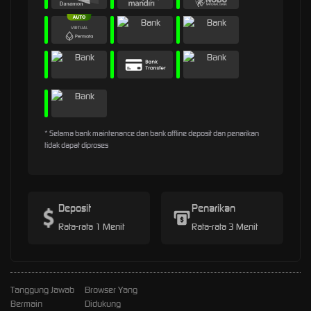
* Selama bank maintenance dan bank offline deposit dan penarikan
tidak dapat diproses
Deposit
Penarikan
Rata-rata 1 Menit
Rata-rata 3 Menit
Tanggung Jawab
Browser Yang
Bermain
Didukung