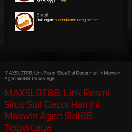
per minggu. -
Chat
Email
Dukungan:
support@nexusengine.com
MAXSLOT88: Link Resmi Situs Slot Gacor Hari Ini Maxwin
Agen Slot88 Terpercaya
MAXSLOT88: Link Resmi
Situs Slot Gacor Hari Ini
Maxwin Agen Slot88
Terpercaya