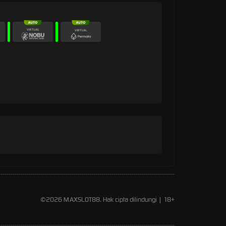
©2026 MAXSLOT88. Hak cipta dilindungi | 18+