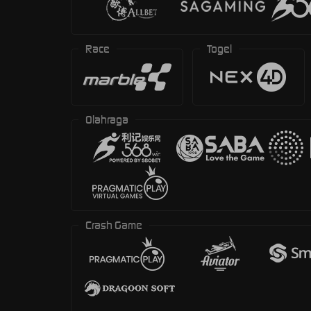
Race
Togel
Olahraga
Crash Game