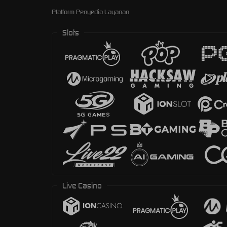
Platform Penyedia Layanan
Slots
Live Casino