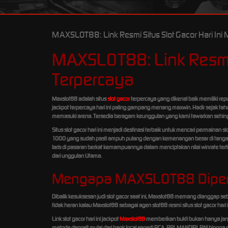
MAXSLOT88: Link Resmi Situs Slot Gacor Hari Ini
MAXSLOT88: Link Resmi 
Terpercaya
Maxslot88 adalah situs
slot gacor
terpercaya yang dikenal baik memiliki re
jackpot terpercaya hari ini paling gampang menang maxwin. Hadir sejak tahun 
memasuki arena. Tersedia beragam keunggulan yang kami tawarkan sehingg
Situs slot gacor hari ini menjadi destinasi terbaik untuk mencari perma
1000 yang sudah pasti ampuh pulang dengan kemenangan besar di tangan. 
laris di pasaran berkat kemampuannya dalam menciptakan nilai winrate t
dari unggulan Utama.
Mengapa MAXSLOT88 Diperc
Dibalik kesuksesan judi slot gacor saat ini, Maxslot88 memang dianggap seb
tidak heran kalau Maxslot88 sebagai agen slot88 resmi situs slot gacor ha
Link slot gacor hari ini jackpot
Maxslot88
memberikan bukti bukan hanya jan
metode deposit mulai dari bank local seperti BCA, BRI, MANDIRI, BNI hingg