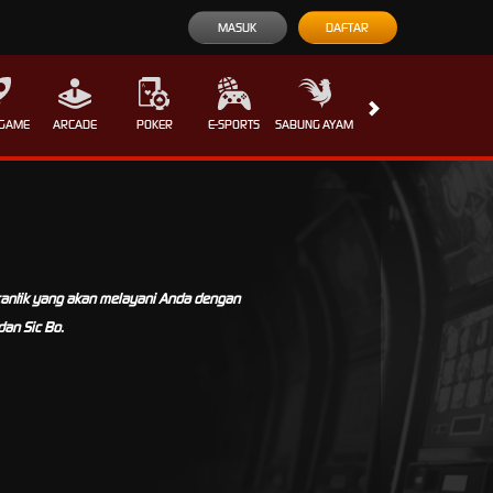
MASUK
DAFTAR
 GAME
ARCADE
POKER
E-SPORTS
SABUNG AYAM
PROMOSI
cantik yang akan melayani Anda dengan
an Sic Bo.