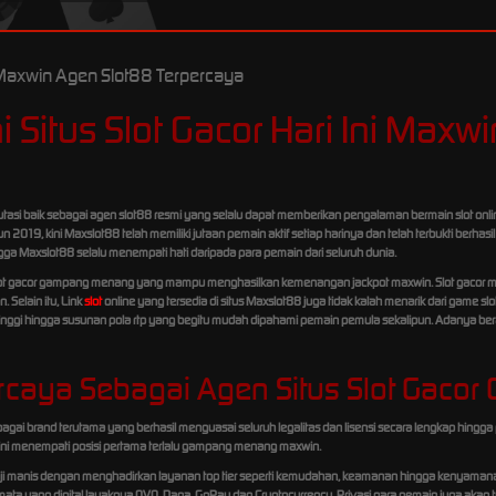
 Maxwin Agen Slot88 Terpercaya
Situs Slot Gacor Hari Ini Maxw
putasi baik sebagai agen slot88 resmi yang selalu dapat memberikan pengalaman bermain slot onlin
2019, kini Maxslot88 telah memiliki jutaan pemain aktif setiap harinya dan telah terbukti berhasil
a Maxslot88 selalu menempati hati daripada para pemain dari seluruh dunia.
inan slot gacor gampang menang yang mampu menghasilkan kemenangan jackpot maxwin. Slot gacor m
Selain itu, Link
slot
online yang tersedia di situs Maxslot88 juga tidak kalah menarik dari game slo
ertinggi hingga susunan pola rtp yang begitu mudah dipahami pemain pemula sekalipun. Adanya 
aya Sebagai Agen Situs Slot Gaco
agai brand terutama yang berhasil menguasai seluruh legalitas dan lisensi secara lengkap hingga
ri ini menempati posisi pertama terlalu gampang menang maxwin.
ji manis dengan menghadirkan layanan top tier seperti kemudahan, keamanan hingga kenyaman
a mata uang digital layaknya OVO, Dana, GoPay dan Cryptocurrency. Privasi para pemain juga akan 