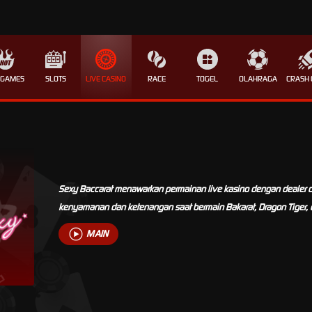
 GAMES
SLOTS
LIVE CASINO
RACE
TOGEL
OLAHRAGA
CRASH
Sexy Baccarat menawarkan permainan live kasino dengan dealer 
kenyamanan dan ketenangan saat bermain Bakarat, Dragon Tiger, d
MAIN