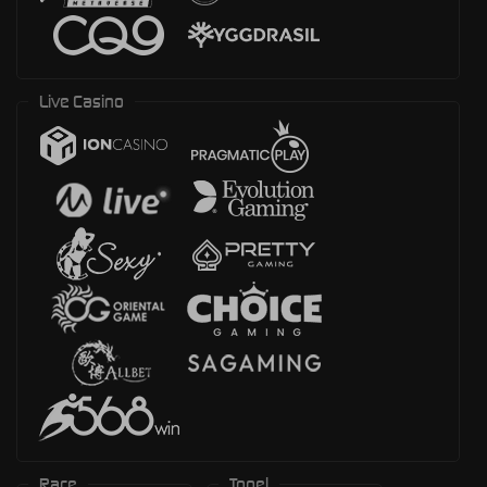
Live Casino
Race
Togel