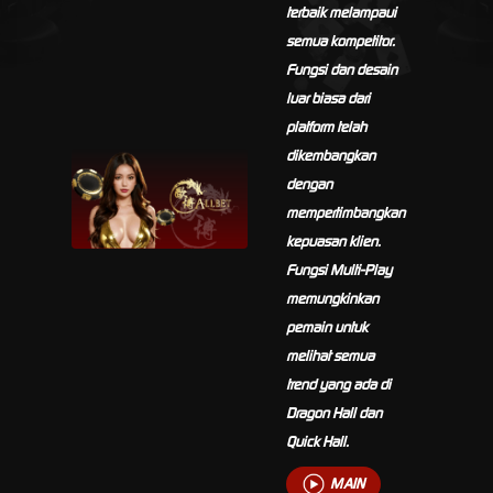
terbaik melampaui
semua kompetitor.
Fungsi dan desain
luar biasa dari
platform telah
dikembangkan
dengan
mempertimbangkan
kepuasan klien.
Fungsi Multi-Play
memungkinkan
pemain untuk
melihat semua
trend yang ada di
Dragon Hall dan
Quick Hall.
MAIN