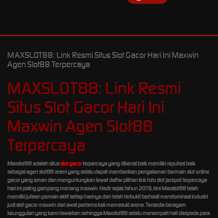
MAXSLOT88: Link Resmi Situs Slot Gacor Hari Ini Maxwin
Agen Slot88 Terpercaya
MAXSLOT88: Link Resmi
Situs Slot Gacor Hari Ini
Maxwin Agen Slot88
Terpercaya
Maxslot88 adalah situs
slot gacor
terpercaya yang dikenal baik memiliki reputasi baik
sebagai agen slot88 resmi yang selalu dapat memberikan pengalaman bermain slot online
gacor yang aman dan menguntungkan lewat daftar pilihan link toto slot jackpot terpercaya
hari ini paling gampang menang maxwin. Hadir sejak tahun 2019, kini Maxslot88 telah
memiliki jutaan pemain aktif setiap harinya dan telah terbukti berhasil mendominasi industri
judi slot gacor maxwin dari awal pertama kali memasuki arena. Tersedia beragam
keunggulan yang kami tawarkan sehingga Maxslot88 selalu menempati hati daripada para