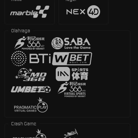
Olahraga
Crash Game