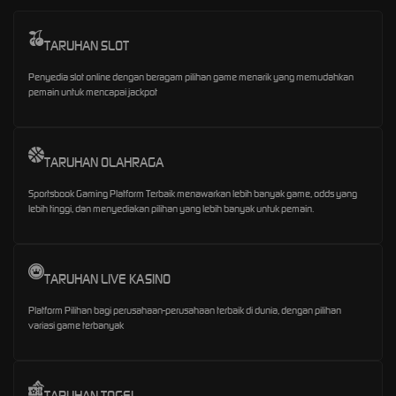
TARUHAN SLOT
Penyedia slot online dengan beragam pilihan game menarik yang memudahkan
pemain untuk mencapai jackpot
TARUHAN OLAHRAGA
Sportsbook Gaming Platform Terbaik menawarkan lebih banyak game, odds yang
lebih tinggi, dan menyediakan pilihan yang lebih banyak untuk pemain.
TARUHAN LIVE KASINO
Platform Pilihan bagi perusahaan-perusahaan terbaik di dunia, dengan pilihan
variasi game terbanyak
TARUHAN TOGEL