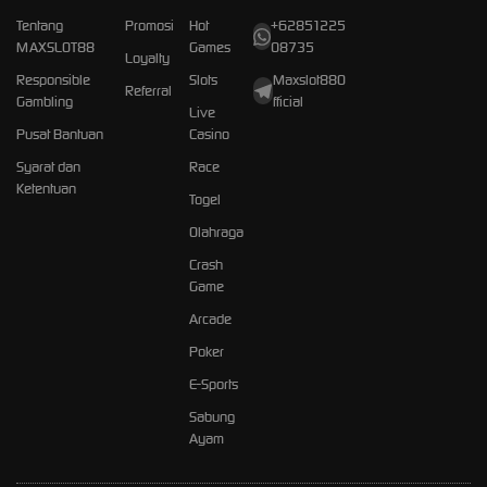
Tentang
Promosi
Hot
+62851225
MAXSLOT88
Games
08735
Loyalty
Responsible
Slots
Maxslot88O
Referral
Gambling
fficial
Live
Pusat Bantuan
Casino
Syarat dan
Race
Ketentuan
Togel
Olahraga
Crash
Game
Arcade
Poker
E-Sports
Sabung
Ayam