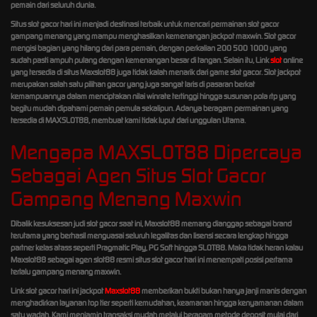
pemain dari seluruh dunia.
Situs slot gacor hari ini menjadi destinasi terbaik untuk mencari permainan slot gacor
gampang menang yang mampu menghasilkan kemenangan jackpot maxwin. Slot gacor
mengisi bagian yang hilang dari para pemain, dengan perkalian 200 500 1000 yang
sudah pasti ampuh pulang dengan kemenangan besar di tangan. Selain itu, Link
slot
online
yang tersedia di situs Maxslot88 juga tidak kalah menarik dari game slot gacor. Slot jackpot
merupakan salah satu pilihan gacor yang juga sangat laris di pasaran berkat
kemampuannya dalam menciptakan nilai winrate tertinggi hingga susunan pola rtp yang
begitu mudah dipahami pemain pemula sekalipun. Adanya beragam permainan yang
tersedia di MAXSLOT88, membuat kami tidak luput dari unggulan Utama.
Mengapa MAXSLOT88 Dipercaya
Sebagai Agen Situs Slot Gacor
Gampang Menang Maxwin
Dibalik kesuksesan judi slot gacor saat ini, Maxslot88 memang dianggap sebagai brand
terutama yang berhasil menguasai seluruh legalitas dan lisensi secara lengkap hingga
partner kelas atass seperti Pragmatic Play, PG Soft hingga SLOT88. Maka tidak heran kalau
Maxslot88 sebagai agen slot88 resmi situs slot gacor hari ini menempati posisi pertama
terlalu gampang menang maxwin.
Link slot gacor hari ini jackpot
Maxslot88
memberikan bukti bukan hanya janji manis dengan
menghadirkan layanan top tier seperti kemudahan, keamanan hingga kenyamanan dalam
satu wadah. Kami menjamin transaksi mudah melalui beragam metode deposit mulai dari