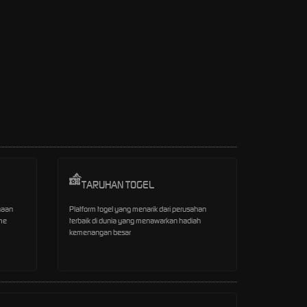
TARUHAN TOGEL
haan
Platform togel yang menarik dari perusahan
ame
terbaik di dunia yang menawarkan hadiah
kemenangan besar