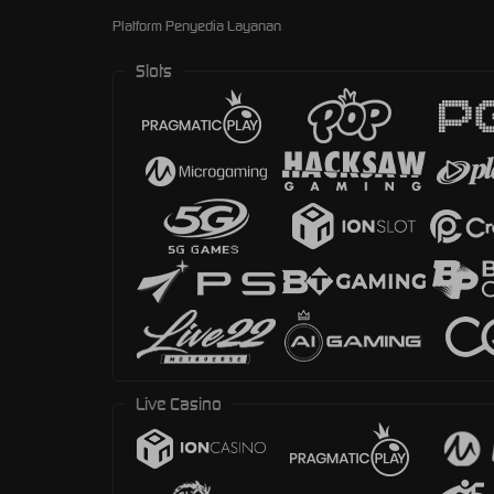
Platform Penyedia Layanan
Slots
Live Casino