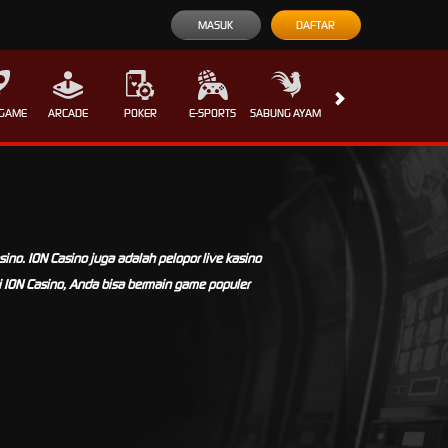
MASUK
DAFTAR
 GAME
ARCADE
POKER
E-SPORTS
SABUNG AYAM
PROMOSI
sino. ION Casino juga adalah pelopor live kasino
 Di ION Casino, Anda bisa bermain game populer