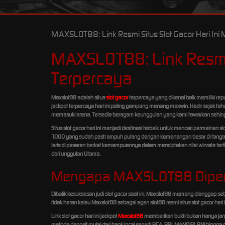
MAXSLOT88: Link Resmi Situs Slot Gacor Hari Ini
MAXSLOT88: Link Resmi 
Terpercaya
Maxslot88 adalah situs
slot gacor
terpercaya yang dikenal baik memiliki re
jackpot terpercaya hari ini paling gampang menang maxwin. Hadir sejak tahun 
memasuki arena. Tersedia beragam keunggulan yang kami tawarkan sehingg
Situs slot gacor hari ini menjadi destinasi terbaik untuk mencari perma
1000 yang sudah pasti ampuh pulang dengan kemenangan besar di tangan. 
laris di pasaran berkat kemampuannya dalam menciptakan nilai winrate t
dari unggulan Utama.
Mengapa MAXSLOT88 Diperc
Dibalik kesuksesan judi slot gacor saat ini, Maxslot88 memang dianggap seb
tidak heran kalau Maxslot88 sebagai agen slot88 resmi situs slot gacor ha
Link slot gacor hari ini jackpot
Maxslot88
memberikan bukti bukan hanya jan
metode deposit mulai dari bank local seperti BCA, BRI, MANDIRI, BNI hingg