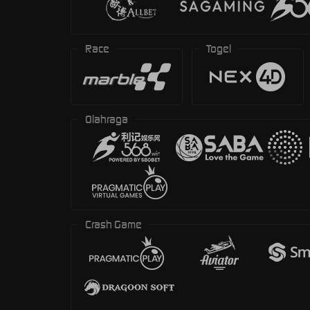
Race
Togel
Olahraga
Crash Game