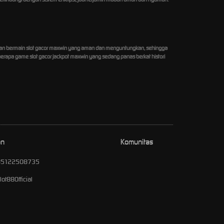
laman bermain slot gacor maxwin yang aman dan menguntungkan, sehingga
erapa game slot gacor jackpot maxwin yang sedang panas berkat histori
an
Komunitas
85122508735
ot88Official