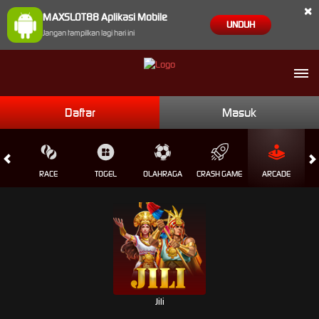
×
MAXSLOT88 Aplikasi Mobile
UNDUH
Jangan tampilkan lagi hari ini
Daftar
Masuk
SINO
RACE
TOGEL
OLAHRAGA
CRASH GAME
ARCADE
Jili