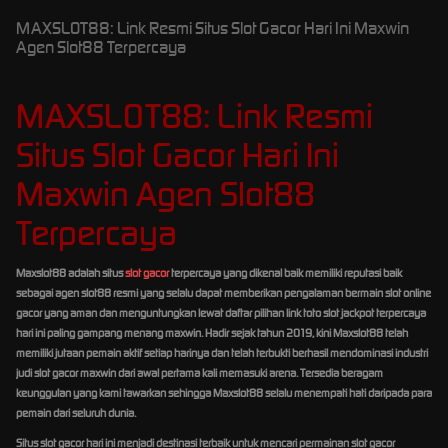
MAXSLOT88: Link Resmi Situs Slot Gacor Hari Ini Maxwin
Agen Slot88 Terpercaya
MAXSLOT88: Link Resmi
Situs Slot Gacor Hari Ini
Maxwin Agen Slot88
Terpercaya
Maxslot88 adalah situs
slot gacor
terpercaya yang dikenal baik memiliki reputasi baik
sebagai agen slot88 resmi yang selalu dapat memberikan pengalaman bermain slot online
gacor yang aman dan menguntungkan lewat daftar pilihan link toto slot jackpot terpercaya
hari ini paling gampang menang maxwin. Hadir sejak tahun 2019, kini Maxslot88 telah
memiliki jutaan pemain aktif setiap harinya dan telah terbukti berhasil mendominasi industri
judi slot gacor maxwin dari awal pertama kali memasuki arena. Tersedia beragam
keunggulan yang kami tawarkan sehingga Maxslot88 selalu menempati hati daripada para
pemain dari seluruh dunia.
Situs slot gacor hari ini menjadi destinasi terbaik untuk mencari permainan slot gacor