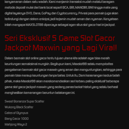
kenyamanan dalam satu wadah. Kami menjamin transaksi mudah melalui beragam
metode deposit mulai dari bank local seperti BCA, BRI, MANDIRI, BNI hingga mata uang
digital layaknya OVO, Dana, GoPay dan Cryptocurrency. Privasi para pemain juga akan
terlindungi dengan sistem enkripsi, jadi terjamin mudah aman dan nyaman. Kenyataan
inilah mengapa MAXSLOT88 dipercaya sebagai agen situs slot gacor hari ini jackpot.
Seri Eksklusif 5 Game Slot Gacor
Jackpot Maxwin yang Lagi Viral!
Dalam bermain slot online gacor tentu tujuan utama kita adalah agar bisa meraih
keuntungan semaksimal mungkin. Begitupun kami, Maxslot88 selalu memprioritas
pengalaman bermain slot gacor maxwin yang aman dan menguntungkan, sehingga para
pemain bisa meraup keuntungan tanpa batas. Untuk itu, Demi kesenangan kedua belah
pihak, maka Maxslot88 akan merekomendasikan seri terbaru paling eksklusif beberapa
game slot gacor jackpot maxwin yang sedang panas berkat histori yang selalu berhasil
menghasilkan kemenangan beruntun belakangan ini.
Sweet Bonanza Super Scatter
Wukong Black Scatter
Gates of Olympus
Bang Gacor 1000
Mahjong Ways 2