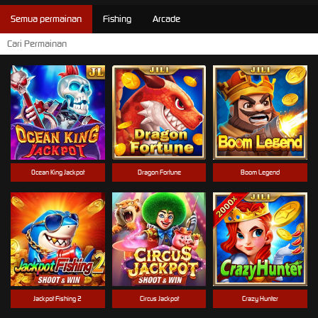
Semua permainan
Fishing
Arcade
Ocean King Jackpot
Dragon Fortune
Boom Legend
Jackpot Fishing 2
Circus Jackpot
Crazy Hunter