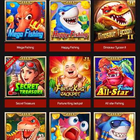
Mega Fishing
Happy Fishing
Dinosaur Tycoon II
Secret Treasure
Fortune King Jackpot
All-star Fishing