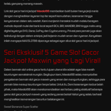
terlalu gampang menang maxwin.
Link slot gacor hari ini jackpot
Maxslot88
memberikan bukti bukan hanya janji manis
dengan menghadirkan layanan top tier seperti kemudahan, keamanan hingga
kenyamanan dalam satu wadah. Kami menjamin transaksi mudah melalui beragam
metode deposit mulai dari bank local seperti BCA, BRI, MANDIRI, BNI hingga mata uang
digital layaknya OVO, Dana, GoPay dan Cryptocurrency. Privasi para pemain juga akan
terlindungi dengan sistem enkripsi, jadi terjamin mudah aman dan nyaman. Kenyataan
inilah mengapa MAXSLOT88 dipercaya sebagai agen situs slot gacor hari ini jackpot.
Seri Eksklusif 5 Game Slot Gacor
Jackpot Maxwin yang Lagi Viral!
Dalam bermain slot online gacor tentu tujuan utama kita adalah agar bisa meraih
keuntungan semaksimal mungkin. Begitupun kami, Maxslot88 selalu memprioritas
pengalaman bermain slot gacor maxwin yang aman dan menguntungkan, sehingga para
pemain bisa meraup keuntungan tanpa batas. Untuk itu, Demi kesenangan kedua belah
pihak, maka Maxslot88 akan merekomendasikan seri terbaru paling eksklusif beberapa
game slot gacor jackpot maxwin yang sedang panas berkat histori yang selalu berhasil
menghasilkan kemenangan beruntun belakangan ini.
Sweet Bonanza Super Scatter