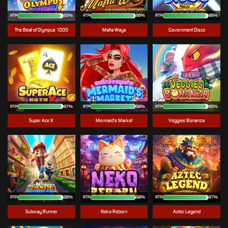
RTP
95%
RTP
96%
RTP
96%
The Beat of Olympus 1000
Mafia Ways
Government Disco
RTP
97%
RTP
98%
RTP
95%
Super Ace X
Mermaid's Market
Veggies Bonanza
RTP
96%
RTP
98%
RTP
97%
Subway Runner
Neko Reborn
Aztec Legend