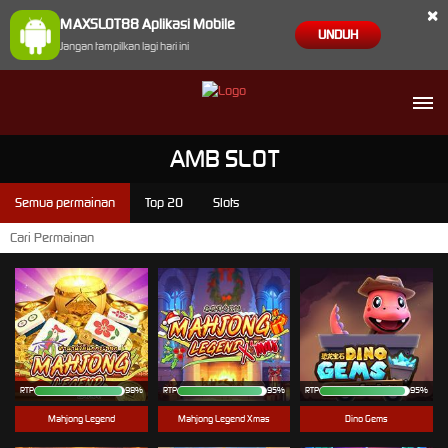
×
MAXSLOT88 Aplikasi Mobile
UNDUH
Jangan tampilkan lagi hari ini
AMB SLOT
Semua permainan
Top 20
Slots
RTP
98%
RTP
95%
RTP
95%
Mahjong Legend
Mahjong Legend Xmas
Dino Gems