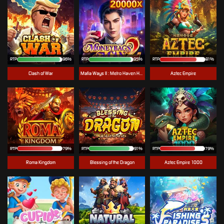
RTP
96%
RTP
95%
RTP
81%
Clash of War
Mafia Ways II : Metro Haven Heist
Aztec Empire
RTP
79%
RTP
91%
RTP
79%
Roma Kingdom
Blessing of the Dragon
Aztec Empire 1000