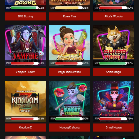
RTP
93%
RTP
85%
RTP
83%
ONE Boxing
Roma Plus
Alice's Wonder
RTP
83%
RTP
82%
RTP
95%
Vampire Hunter
Royal Thai Dessert
Shiba Mogul
RTP
82%
RTP
90%
RTP
79%
Kingdom Z
Hungry Krahung
Ghost House