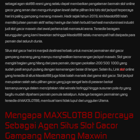
sebagai agen slot88 resmi yang selalu dapat memberikan pengalaman bermain slot online
gacor yang aman dan menguntungkan lewat daftar pilihan link toto slot jackpot terpercaya
hari ini paling gampang menang maxwin. Hadir sejak tahun 2019, kini Maxslot88 telah
memiliki jutaan pemain aktif setiap harinya dan telah terbukti berhasil mendominasi industri
judi slot gacor maxwin dari awal pertama kali memasuki arena. Tersedia beragam
keunggulan yang kami tawarkan sehingga Maxslot88 selalu menempati hati daripada para
pemain dari seluruh dunia.
Situs slot gacor hari ini menjadi destinasi terbaik untuk mencari permainan slot gacor
gampang menang yang mampu menghasilkan kemenangan jackpot maxwin. Slot gacor
mengisi bagian yang hilang dari para pemain, dengan perkalian 200 500 1000 yang
sudah pasti ampuh pulang dengan kemenangan besar di tangan. Selain itu, Link
slot
online
yang tersedia di situs Maxslot88 juga tidak kalah menarik dari game slot gacor. Slot jackpot
merupakan salah satu pilihan gacor yang juga sangat laris di pasaran berkat
kemampuannya dalam menciptakan nilai winrate tertinggi hingga susunan pola rtp yang
begitu mudah dipahami pemain pemula sekalipun. Adanya beragam permainan yang
tersedia di MAXSLOT88, membuat kami tidak luput dari unggulan Utama.
Mengapa MAXSLOT88 Dipercaya
Sebagai Agen Situs Slot Gacor
Gampang Menang Maxwin