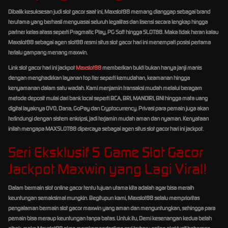
Dibalik kesuksesan judi slot gacor saat ini, Maxslot88 memang dianggap sebagai brand
terutama yang berhasil menguasai seluruh legalitas dan lisensi secara lengkap hingga
partner kelas atass seperti Pragmatic Play, PG Soft hingga SLOT88. Maka tidak heran kalau
Maxslot88 sebagai agen slot88 resmi situs slot gacor hari ini menempati posisi pertama
terlalu gampang menang maxwin.
Link slot gacor hari ini jackpot
Maxslot88
memberikan bukti bukan hanya janji manis
dengan menghadirkan layanan top tier seperti kemudahan, keamanan hingga
kenyamanan dalam satu wadah. Kami menjamin transaksi mudah melalui beragam
metode deposit mulai dari bank local seperti BCA, BRI, MANDIRI, BNI hingga mata uang
digital layaknya OVO, Dana, GoPay dan Cryptocurrency. Privasi para pemain juga akan
terlindungi dengan sistem enkripsi, jadi terjamin mudah aman dan nyaman. Kenyataan
inilah mengapa MAXSLOT88 dipercaya sebagai agen situs slot gacor hari ini jackpot.
Seri Eksklusif 5 Game Slot Gacor
Jackpot Maxwin yang Lagi Viral!
Dalam bermain slot online gacor tentu tujuan utama kita adalah agar bisa meraih
keuntungan semaksimal mungkin. Begitupun kami, Maxslot88 selalu memprioritas
pengalaman bermain slot gacor maxwin yang aman dan menguntungkan, sehingga para
pemain bisa meraup keuntungan tanpa batas. Untuk itu, Demi kesenangan kedua belah