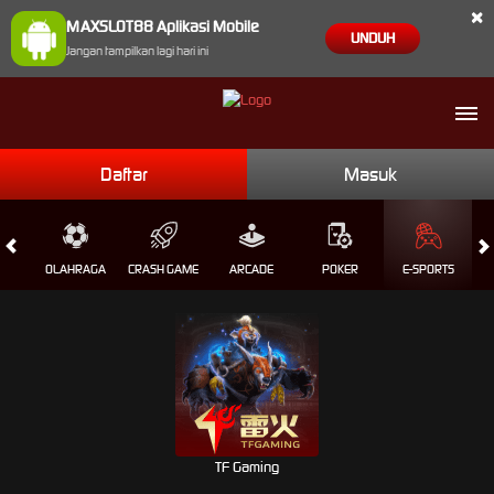
×
MAXSLOT88 Aplikasi Mobile
UNDUH
Jangan tampilkan lagi hari ini
Daftar
Masuk
L
OLAHRAGA
CRASH GAME
ARCADE
POKER
E-SPORTS
SA
TF Gaming