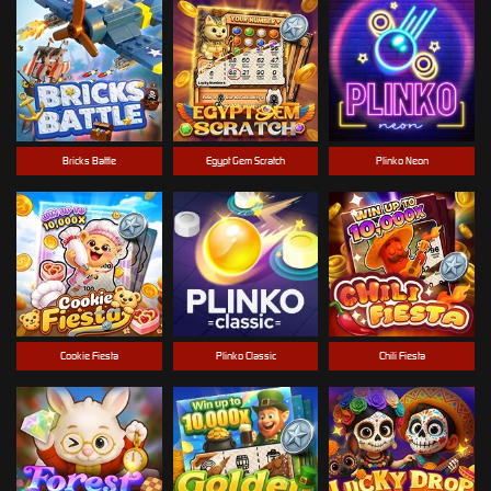
Bricks Battle
Egypt Gem Scratch
Plinko Neon
Cookie Fiesta
Plinko Classic
Chili Fiesta