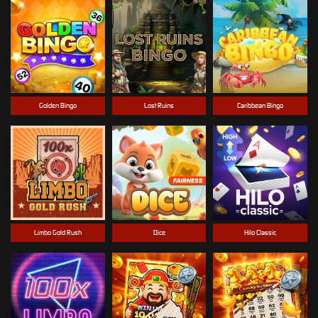
Golden Bingo
Lost Ruins
Caribbean Bingo
Limbo Gold Rush
Dice
Hilo Classic