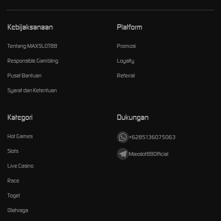
Kebijaksanaan
Platform
Tentang MAXSLOT88
Promosi
Responsible Gambling
Loyalty
Pusat Bantuan
Referral
Syarat dan Ketentuan
Kategori
Dukungan
Hot Games
+6285136075063
Slots
Maxslot88Official
Live Casino
Race
Togel
Olahraga