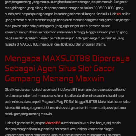
gampang menang yang mampu menghasilkan kemenangan jackpot maxwin. Slot gacor
mengisi bagian yang hilang dari para pemain, dengan perkalian 200 500 1000 yang
sudah pasti ampuh pulang dengan kemenangan besar di tangan. Selain itu, Link
slot
online
yang tersedia di situs Maxslot88 juga tidak kalah menarik dari game slot gacor. Slot jackpot
merupakan salah satu pilihan gacor yang juga sangat laris di pasaran berkat
kemampuannya dalam menciptakan nilai winrate tertinggi hingga susunan pola rtp yang
begitu mudah dipahami pemain pemula sekalipun. Adanya beragam permainan yang
tersedia di MAXSLOT88, membuat kami tidak luput dari unggulan Utama.
Mengapa MAXSLOT88 Dipercaya
Sebagai Agen Situs Slot Gacor
Gampang Menang Maxwin
Dibalik kesuksesan judi slot gacor saat ini, Maxslot88 memang dianggap sebagai brand
terutama yang berhasil menguasai seluruh legalitas dan lisensi secara lengkap hingga
partner kelas atass seperti Pragmatic Play, PG Soft hingga SLOT88. Maka tidak heran kalau
Maxslot88 sebagai agen slot88 resmi situs slot gacor hari ini menempati posisi pertama
terlalu gampang menang maxwin.
Link slot gacor hari ini jackpot
Maxslot88
memberikan bukti bukan hanya janji manis
dengan menghadirkan layanan top tier seperti kemudahan, keamanan hingga
kenyamanan dalam satu wadah. Kami menjamin transaksi mudah melalui beragam