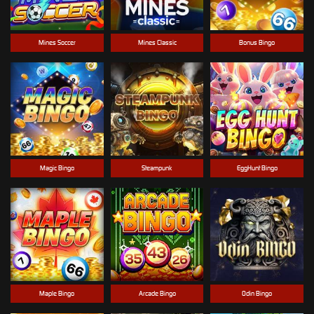
Mines Soccer
Mines Classic
Bonus Bingo
Magic Bingo
Steampunk
EggHunt Bingo
Maple Bingo
Arcade Bingo
Odin Bingo