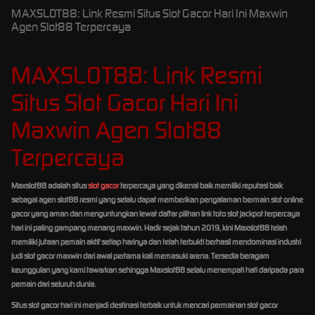
MAXSLOT88: Link Resmi Situs Slot Gacor Hari Ini Maxwin
Agen Slot88 Terpercaya
MAXSLOT88: Link Resmi
Situs Slot Gacor Hari Ini
Maxwin Agen Slot88
Terpercaya
Maxslot88 adalah situs
slot gacor
terpercaya yang dikenal baik memiliki reputasi baik
sebagai agen slot88 resmi yang selalu dapat memberikan pengalaman bermain slot online
gacor yang aman dan menguntungkan lewat daftar pilihan link toto slot jackpot terpercaya
hari ini paling gampang menang maxwin. Hadir sejak tahun 2019, kini Maxslot88 telah
memiliki jutaan pemain aktif setiap harinya dan telah terbukti berhasil mendominasi industri
judi slot gacor maxwin dari awal pertama kali memasuki arena. Tersedia beragam
keunggulan yang kami tawarkan sehingga Maxslot88 selalu menempati hati daripada para
pemain dari seluruh dunia.
Situs slot gacor hari ini menjadi destinasi terbaik untuk mencari permainan slot gacor