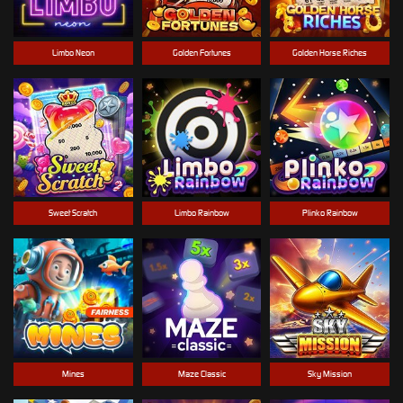
Limbo Neon
Golden Fortunes
Golden Horse Riches
Sweet Scratch
Limbo Rainbow
Plinko Rainbow
Mines
Maze Classic
Sky Mission