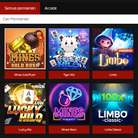
Semua permainan
Arcade
Mines Gold Rush
Tiger Hilo
Limbo
Lucky Hilo
Mines Neon
Limbo Classic