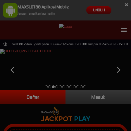
×
MAXSLOT88 Aplikasi Mobile
UNDUH
Jangan tampilkan lagi hari ini
n Terjadwal: PP Virtual Sports pada 30-Jun-2026 dari 15.00.00 sampai 30-Sep-2026 15.00.00. S
Daftar
Masuk
JACKPOT
PLAY