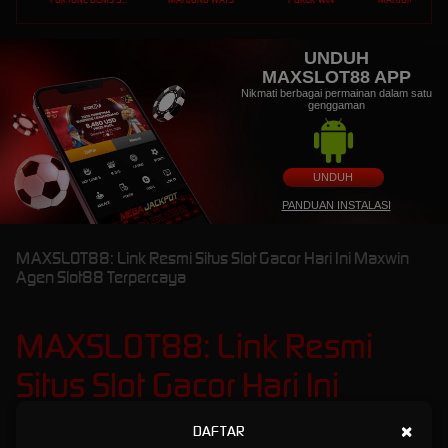
UNDUH
MAXSLOT88 APP
Nikmati berbagai permainan dalam satu
genggaman
UNDUH
PANDUAN INSTALASI
MAXSLOT88: Link Resmi Situs Slot Gacor Hari Ini Maxwin
Agen Slot88 Terpercaya
MAXSLOT88: Link Resmi
Situs Slot Gacor Hari Ini
Maxwin Agen Slot88
×
DAFTAR